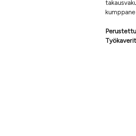
takausvaku
kumppaneid
Perustett
Työkaveri