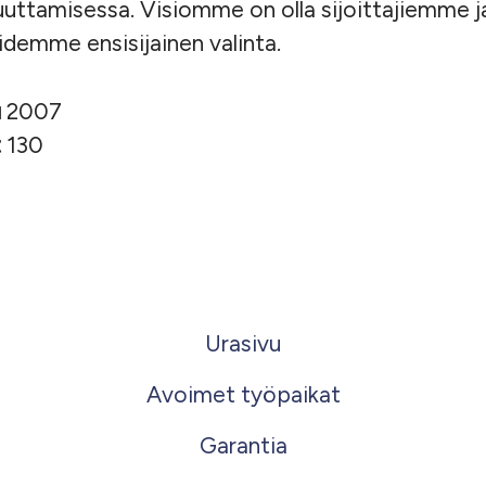
uttamisessa. Visiomme on olla sijoittajiemme j
emme ensisijainen valinta.
u
2007
t
130
Urasivu
Avoimet työpaikat
Garantia