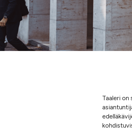
Taaleri on
asiantunti
edelläkävi
kohdistuvis