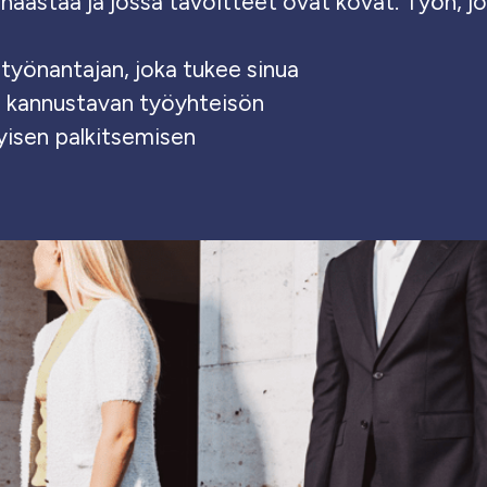
 haastaa ja jossa tavoitteet ovat kovat. Työn, j
työnantajan, joka tukee sinua
 kannustavan työyhteisön
kyisen palkitsemisen