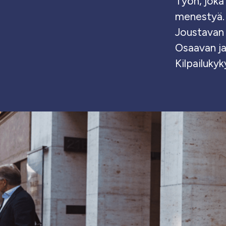
Työn, joka
menestyä.
Joustavan 
Osaavan ja
Kilpailuky