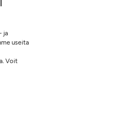
i
- ja
imme useita
a.
Voit