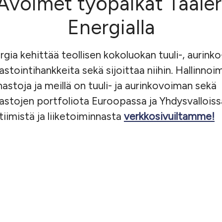
Avoimet työpaikat Taaler
Energialla
rgia kehittää teollisen kokoluokan tuuli-, aurinko
astointihankkeita sekä sijoittaa niihin. Hallinno
stoja ja meillä on tuuli- ja aurinkovoiman sekä
astojen portfoliota Euroopassa ja Yhdysvalloiss
 tiimistä ja liiketoiminnasta
verkkosivuiltamme!