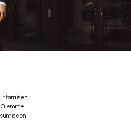
uuttamisen
a. Olemme
 asumiseen