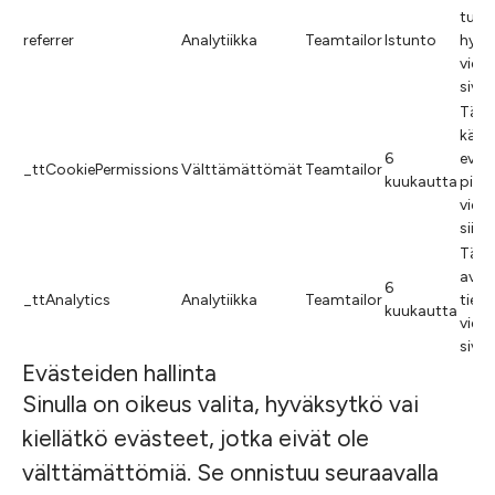
tunn
referrer
Analytiikka
Teamtailor
Istunto
hyper
viera
sivus
Tätä
käyt
6
eväs
_ttCookiePermissions
Välttämättömät
Teamtailor
kuukautta
piilo
viera
siinä
Tämä
avul
6
_ttAnalytics
Analytiikka
Teamtailor
tieto
kuukautta
viera
sivu
Evästeiden hallinta
Sinulla on oikeus valita, hyväksytkö vai
kiellätkö evästeet, jotka eivät ole
välttämättömiä. Se onnistuu seuraavalla