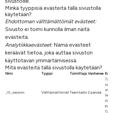
sivustoille.
Minkä tyyppisiä evästeitä tällä sivustolla
käytetään?
Ehdottoman välttämättömät evästeet:
Sivusto ei toimi kunnolla ilman näitä
evästeitä.
Analytiikkaevästeet:
Nämä evästeet
keräävät tietoa, joka auttaa sivuston
käyttötavan ymmärtämisessä.
Mitä evästeitä tällä sivustolla käytetään?
Nimi
Tyyppi
Toimittaja
Vanhenee
Kuva
Tällä
säil
viera
_tt_session
Välttämättömät
Teamtailor
2 päivää
(esim
sisä
pysy
Tällä